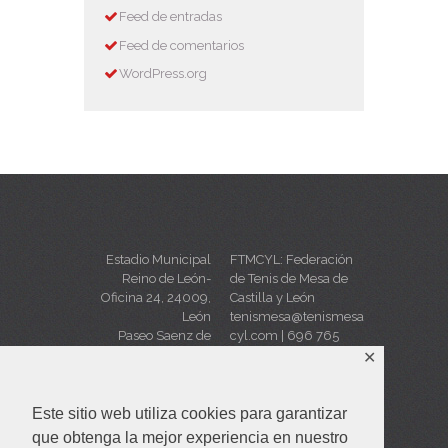
Feed de entradas
Feed de comentarios
WordPress.org
Estadio Municipal
FTMCYL: Federación
Reino de León-
de Tenis de Mesa de
Oficina 24, 24009,
Castilla y León
León
tenismesa@tenismesa
Paseo Saenz de
cyl.com
|
696 765
Miera, s/n
623
✕
Este sitio web utiliza cookies para garantizar
que obtenga la mejor experiencia en nuestro