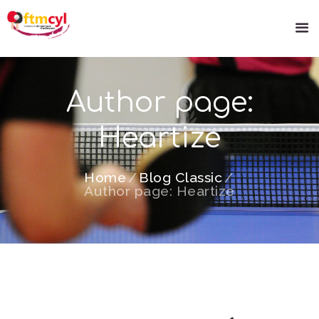
Author page:
Heartize
Home
Blog Classic
Author page: Heartize