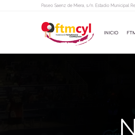
Paseo Saenz de Miera, s/n. Estadio Municipal R
INICIO
FT
N