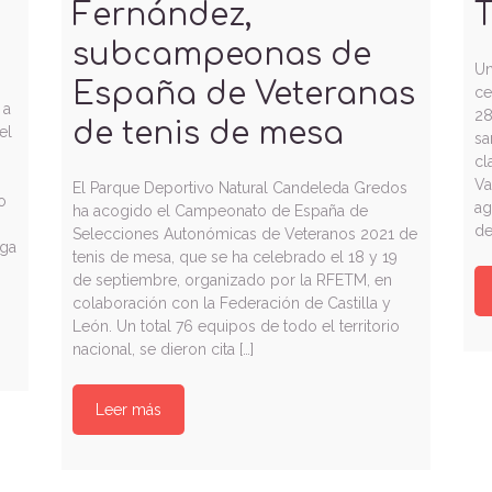
Fernández,
T
subcampeonas de
Un
España de Veteranas
ce
 a
28
de tenis de mesa
el
sa
cl
Va
El Parque Deportivo Natural Candeleda Gredos
o
ag
ha acogido el Campeonato de España de
de
Selecciones Autonómicas de Veteranos 2021 de
lga
tenis de mesa, que se ha celebrado el 18 y 19
de septiembre, organizado por la RFETM, en
colaboración con la Federación de Castilla y
León. Un total 76 equipos de todo el territorio
nacional, se dieron cita […]
Leer más