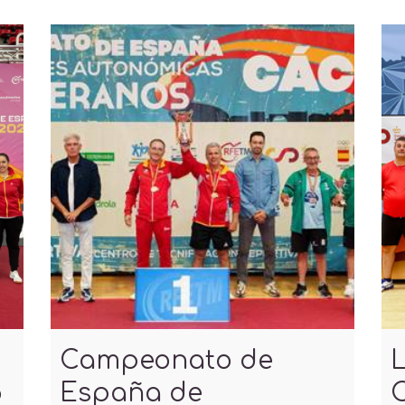
Campeonato de
L
5
España de
C