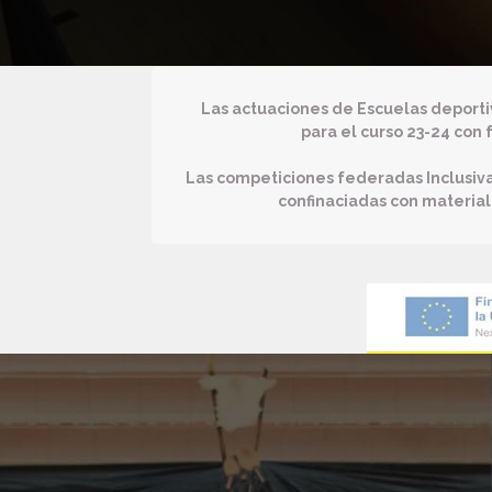
Las actuaciones de Escuelas deporti
para el curso 23-24 con
Las competiciones federadas Inclusiv
confinaciadas con materia