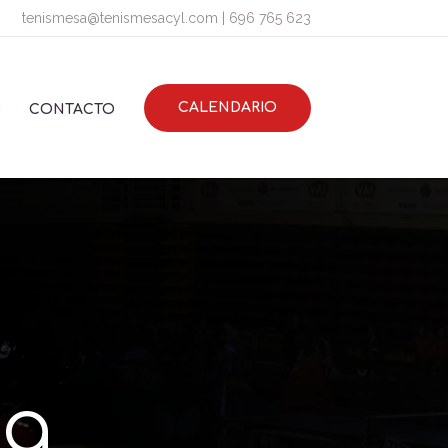
tenismesa@tenismesacyl.com
|
696 765 623
CALENDARIO
S
CONTACTO
na