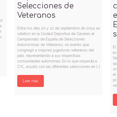
Selecciones de
c
Veteranos
ad
a
Entre los días 20 y 22 de septiembre de 2024 se
e
s
celebró en la Ciudad Deportiva de Cáceres el
vo
Campeonato de España de Selecciones
Autonómicas de Veteranos, un evento que
El
congregó a mejores jugadores veteranos del
ac
país, representando a sus respectivas
Se
comunidades autónomas. En lo que respecta a
qu
CYL, acudió con las diferentes selecciones en […]
or
el
pr
Leer más
ve