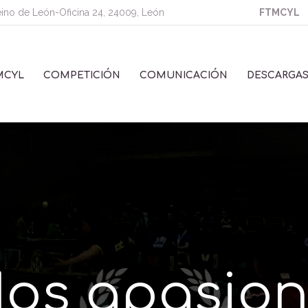
eino de León-Oficina 24, 24009, León
FTMCYL
MCYL
COMPETICIÓN
COMUNICACIÓN
DESCARGA
os apasio