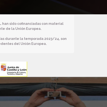
 han sido cofinanciadas con material
nte de la Unión Europea.
das durante la temporada 2023/24, son
edentes del Unión Europea.