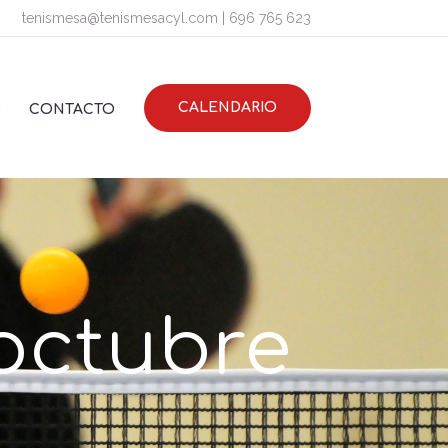
tenismesa@tenismesacyl.com
|
696 765 623
CALENDARIO
S
CONTACTO
 octubre