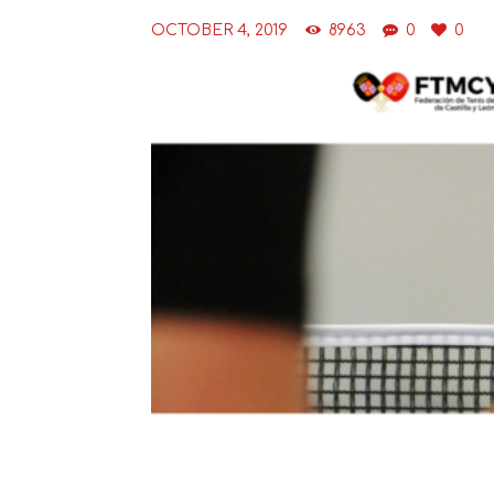
OCTOBER 4, 2019
8963
0
0