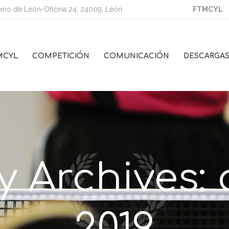
eino de León-Oficina 24, 24009, León
FTMCYL
MCYL
COMPETICIÓN
COMUNICACIÓN
DESCARGA
 Archives:
2019