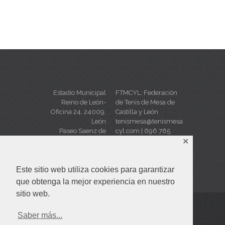
Estadio Municipal
FTMCYL: Federación
Reino de León-
de Tenis de Mesa de
Oficina 24, 24009,
Castilla y León
León
tenismesa@tenismesa
Paseo Saenz de
cyl.com
|
696 765
Miera, s/n
623
✕
Este sitio web utiliza cookies para garantizar
que obtenga la mejor experiencia en nuestro
sitio web.
Aviso Legal
|
Política de privacidad
|
Política de
Saber más...
cookies