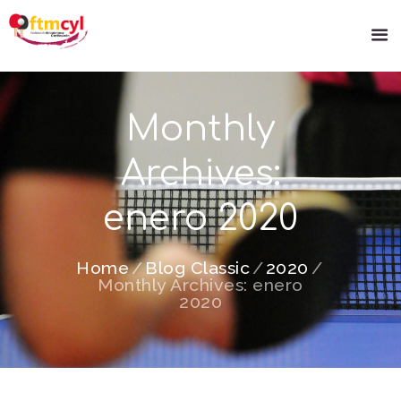
Monthly
Archives:
enero 2020
Home
Blog Classic
2020
Monthly Archives: enero
2020