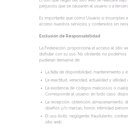
El uso que hagas del sitio web se realizará ba
perjuicios que se causaren al usuario o a terce
Es importante que como Usuario si incumples e
acceso nuestros servicios y contenidos sin nece
Exclusión de Responsabilidad
La Federación, proporciona el acceso al sitio w
disfrutar con su uso. No obstante, no podemos o
pudieran derivarse de:
La falta de disponibilidad, mantenimiento y 
La exactitud, veracidad, actualidad y utilidad
La existencia de códigos maliciosos o cualq
Corresponde al usuario, en todo caso, disp
La recepción, obtención, almacenamiento, dif
diseños y/o marcas, honor, intimidad person
El uso ilícito, negligente, fraudulento, cont
sitio web.