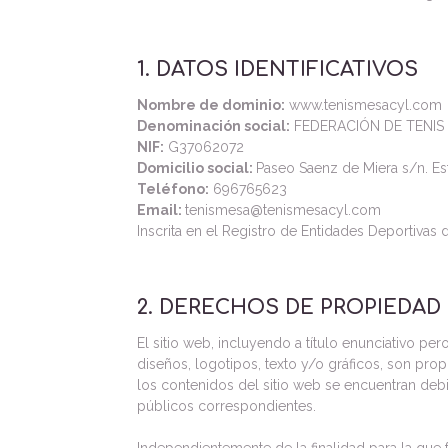
1. DATOS IDENTIFICATIVOS
Nombre de dominio:
www.tenismesacyl.com
Denominación social:
FEDERACIÓN DE TENIS 
NIF:
G37062072
Domicilio social:
Paseo Saenz de Miera s/n. Es
Teléfono:
696765623
Email:
tenismesa@tenismesacyl.com
Inscrita en el Registro de Entidades Deportiva
2. DERECHOS DE PROPIEDAD
El sitio web, incluyendo a título enunciativo p
diseños, logotipos, texto y/o gráficos, son prop
los contenidos del sitio web se encuentran debi
públicos correspondientes.