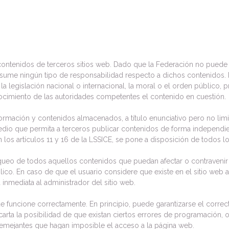
a contenidos de terceros sitios web. Dado que la Federación no pued
asume ningún tipo de responsabilidad respecto a dichos contenidos. E
a legislación nacional o internacional, la moral o el orden público, p
ocimiento de las autoridades competentes el contenido en cuestión.
rmación y contenidos almacenados, a título enunciativo pero no limit
edio que permita a terceros publicar contenidos de forma independie
os artículos 11 y 16 de la LSSICE, se pone a disposición de todos lo
oqueo de todos aquellos contenidos que puedan afectar o contravenir l
ico. En caso de que el usuario considere que existe en el sitio web
a inmediata al administrador del sitio web.
e funcione correctamente. En principio, puede garantizarse el correc
carta la posibilidad de que existan ciertos errores de programación,
 semejantes que hagan imposible el acceso a la página web.