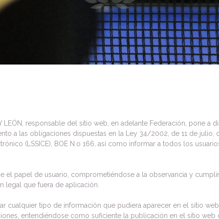
N, responsable del sitio web, en adelante Federación, pone a dis
o a las obligaciones dispuestas en la Ley 34/2002, de 11 de julio, d
rónico (LSSICE), BOE N.o 166, así como informar a todos los usuarios
e el papel de usuario, comprometiéndose a la observancia y cumplim
n legal que fuera de aplicación.
r cualquier tipo de información que pudiera aparecer en el sitio web,
iones, entendiéndose como suficiente la publicación en el sitio web 