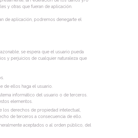
xpresamente, la Federación de los daños y/o
les y otras que fueran de aplicación.
ean de aplicación, podremos denegarte el
 razonable, se espera que el usuario pueda
os y perjuicios de cualquier naturaleza que
os.
ue de ellos haga el usuario.
stema informático del usuario o de terceros.
estos elementos.
de los derechos de propiedad intelectual,
recho de terceros a consecuencia de ello.
 generalmente aceptados o al orden público, del