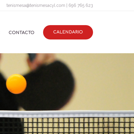
tenismesa@tenismesacyl.com
|
696 765 623
CALENDARIO
S
CONTACTO