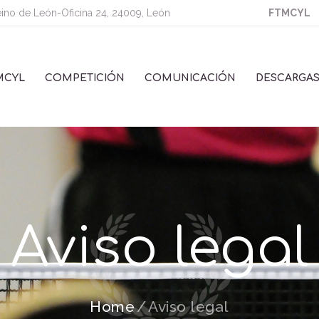
eino de León-Oficina 24, 24009, León
FTMCYL
MCYL
COMPETICIÓN
COMUNICACIÓN
DESCARGA
Aviso legal
Home
Aviso legal