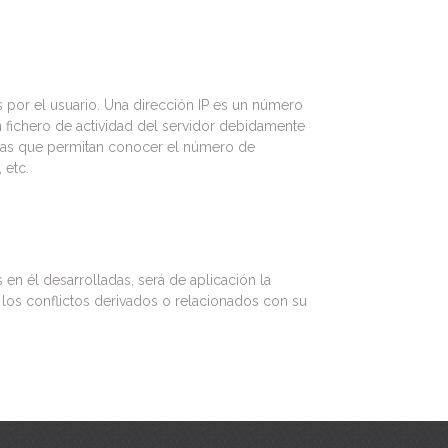
 por el usuario. Una dirección IP es un número
 fichero de actividad del servidor debidamente
icas que permitan conocer el número de
 etc.
 en él desarrolladas, será de aplicación la
 los conflictos derivados o relacionados con su