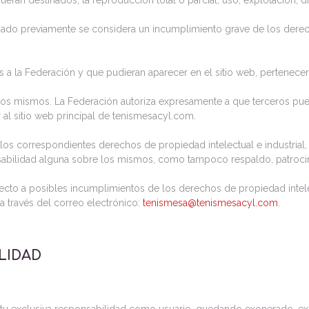
ueran destinados, la reproducción total o parcial, uso, explotación, d
izado previamente se considera un incumplimiento grave de los derech
s a la Federación y que pudieran aparecer en el sitio web, pertenecen
 los mismos. La Federación autoriza expresamente a que terceros pue
r al sitio web principal de tenismesacyl.com.
 los correspondientes derechos de propiedad intelectual e industrial
onsabilidad alguna sobre los mismos, como tampoco respaldo, patroc
pecto a posibles incumplimientos de los derechos de propiedad intele
a través del correo electrónico:
tenismesa@tenismesacyl.com
.
LIDAD