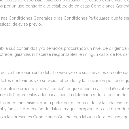
jo tu exclusiva responsabilidad como usuario, quedando exonerado, e
ros por un uso contrario a lo establecido en estas Condiciones Genera
stas Condiciones Generales o las Condiciones Particulares que te s
sidad de aviso previo.
eb, a sus contenidos y/o servicios procurando un nivel de diligencia
frecer garantías ni hacerse responsables, en ningún caso, de los dañ
efectivo funcionamiento del sitio web y/o de sus servicios o contenid
 de los contenidos y/o servicios ofrecidos y la utilización posterior q
uier otro elemento informático dañino que pudiera causar daños al si
oner de herramientas adecuadas para la detección y desinfección de 
usión o transmisión, por tu parte, de los contenidos y la infracción 
al y familiar, protección de datos, imagen, propiedad o cualquier de
rario a las presentes Condiciones Generales, a labuena fe, a los usos