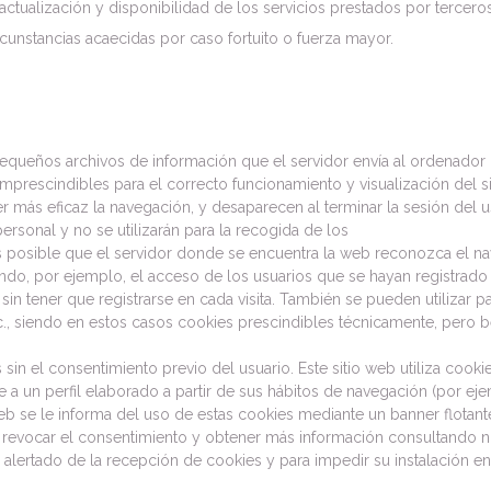
dad, actualización y disponibilidad de los servicios prestados por tercer
cunstancias acaecidas por caso fortuito o fuerza mayor.
(pequeños archivos de información que el servidor envía al ordenador 
rescindibles para el correcto funcionamiento y visualización del siti
er más eficaz la navegación, y desaparecen al terminar la sesión del 
rsonal y no se utilizarán para la recogida de los
posible que el servidor donde se encuentra la web reconozca el nave
ndo, por ejemplo, el acceso de los usuarios que se hayan registrado
n tener que registrarse en cada visita. También se pueden utilizar pa
., siendo en estos casos cookies prescindibles técnicamente, pero be
 sin el consentimiento previo del usuario. Este sitio web utiliza cooki
 a un perfil elaborado a partir de sus hábitos de navegación (por ej
 web se le informa del uso de estas cookies mediante un banner flotant
ocar el consentimiento y obtener más información consultando nuest
alertado de la recepción de cookies y para impedir su instalación en 