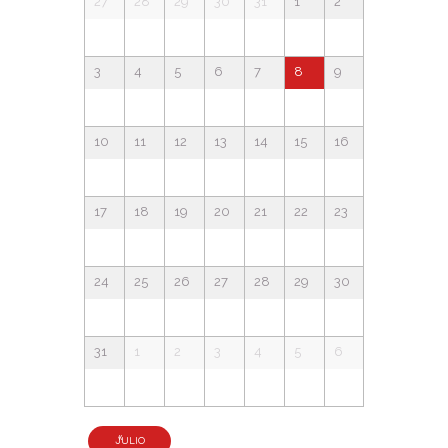
a
27
28
29
30
31
1
2
a
c
y
l
l
e
i
n
3
4
5
6
7
8
9
n
e
ó
d
a
a
n
r
n
10
11
12
13
14
15
16
i
v
d
o
d
d
e
e
e
17
18
19
20
21
22
23
a
E
v
v
g
r
e
i
n
24
25
26
27
28
29
30
a
t
i
s
o
c
s
o
t
31
1
2
3
4
5
6
i
a
d
ó
s
e
«
JULIO